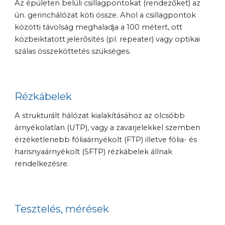
Az épületen belüli csillagpontokat (rendezőket) az 
ún. gerinchálózat köti össze. Ahol a csillagpontok 
közötti távolság meghaladja a 100 métert, ott 
közbeiktatott jelerősítés (pl. repeater) vagy optikai 
szálas összeköttetés szükséges.
Rézkábelek
A strukturált hálózat kialakításához az olcsóbb 
árnyékolatlan (UTP), vagy a zavarjelekkel szemben 
érzéketlenebb fóliaárnyékolt (FTP) illetve fólia- és 
harisnyaárnyékolt (SFTP) rézkábelek állnak 
rendelkezésre.
Tesztelés, mérések