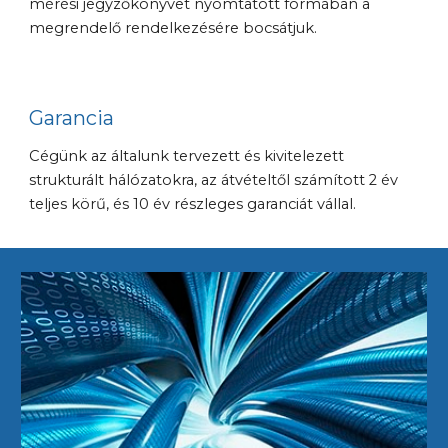
mérési jegyzőkönyvet nyomtatott formában a 
megrendelő rendelkezésére bocsátjuk.
Garancia
Cégünk az általunk tervezett és kivitelezett 
strukt
u
rált hálózatokra, az átvételtől számított 2 év 
teljes körű, és 10 év részleges garanciát vállal.