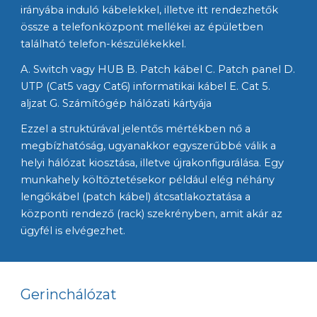
irányába induló kábelekkel, illetve itt rendezhetők 
össze a telefonközpont mellékei az épületben 
található telefon-készülékekkel.
A. Switch vagy HUB B. Patch kábel C. Patch panel D. 
UTP (Cat5 vagy Cat6) informatikai kábel E. Cat 5. 
aljzat G. Számítógép hálózati kártyája
Ezzel a struktúrával jelentős mértékben nő a 
megbízhatóság, ugyanakkor egyszerűbbé válik a 
helyi hálózat kiosztása, illetve újrakonfigurálása. Egy 
munkahely költöztetésekor például elég néhány 
lengőkábel (patch kábel) átcsatlakoztatása a 
központi rendező (rack) szekrényben, amit akár az 
ügyfél is elvégezhet.
Gerinchálózat