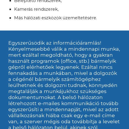
Beléptető rendszerek,
Kamerás rendszerek,
Más hálózati eszközök üzemeltetésére.
Egyszerűsödik az információáramlás! 
Kényelmesebbé válik a mindennapi munka, 
mert ezáltal megoldható, hogy a gyakran 
használt programok (office, stb.) bármelyik 
gépről elérhetőek legyenek. Ezáltal nincs 
fennakadás a munkában, mivel a dolgozók 
a cégénél bármelyik számítógéphez 
leülhetnek és dolgozni tudnak, könnyedén 
megtalálják a munkájukhoz szükséges 
dokumentumokat. A belső hálózaton 
létrehozott e-mailes kommunikáció tovább 
egyszerűsíti a mindennapját, mivel az adott 
vállalkozásnak hiába csak egy e-mail címe 
van, a szerver mégis oda továbbítja a levelet 
a belső hálózaton belül, akinek szól. 