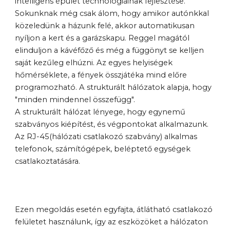
intelligens épület technológiáinak fejlesztése. 
Sokunknak még csak álom, hogy amikor autónkkal 
közeledünk a házunk felé, akkor automatikusan 
nyíljon a kert és a garázskapu. Reggel magától 
elinduljon a kávéfőző és még a függönyt se kelljen 
saját kezűleg elhúzni. Az egyes helyiségek 
hőmérséklete, a fények összjátéka mind előre 
programozható. A strukturált hálózatok alapja, hogy 
"minden mindennel összefügg".
A strukturált hálózat lényege, hogy egynemű 
szabványos kiépítést, és végpontokat alkalmazunk. 
Az RJ-45(hálózati csatlakozó szabvány) alkalmas 
telefonok, számítógépek, beléptető egységek 
csatlakoztatására.
Ezen megoldás esetén egyfajta, átlátható csatlakozó 
felületet használunk, így az eszközöket a hálózaton 