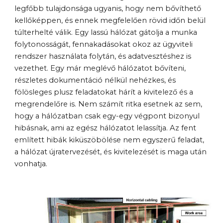
legfőbb tulajdonsága ugyanis, hogy nem bővíthető 
kellőképpen, és ennek megfelelően rövid időn belül 
túlterhelté válik. Egy lassú hálózat gátolja a munka 
folytonosságát, fennakadásokat okoz az ügyviteli 
rendszer használata folytán, és adatvesztéshez is 
vezethet. Egy már meglévő hálózatot bővíteni, 
részletes dokumentáció nélkül nehézkes, és 
fölösleges plusz feladatokat hárít a kivitelező és a 
megrendelőre is. Nem számít ritka esetnek az sem, 
hogy a hálózatban csak egy-egy végpont bizonyul 
hibásnak, ami az egész hálózatot lelassítja. Az fent 
említett hibák kiküszöbölése nem egyszerű feladat, 
a hálózat újratervezését, és kivitelezését is maga után 
vonhatja.