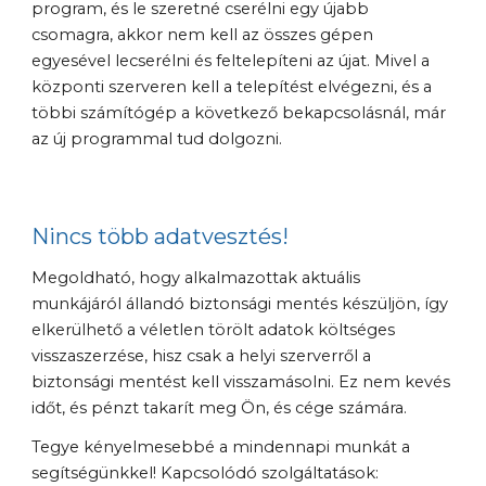
program, és le szeretné cserélni egy újabb 
csomagra, akkor nem kell az összes gépen 
egyesével lecserélni és feltelepíteni az újat. Mivel a 
központi szerveren kell a telepítést elvégezni, és a 
többi számítógép a következő bekapcsolásnál, már 
az új programmal tud dolgozni.
Nincs több adatvesztés!
Megoldható, hogy alkalmazottak aktuális 
munkájáról állandó biztonsági mentés készüljön, így 
elkerülhető a véletlen törölt adatok költséges 
visszaszerzése, hisz csak a helyi szerverről a 
biztonsági mentést kell visszamásolni. Ez nem kevés 
időt, és pénzt takarít meg Ön, és cége számára.
Tegye kényelmesebbé a mindennapi munkát a 
segítségünkkel! Kapcsolódó szolgáltatások: