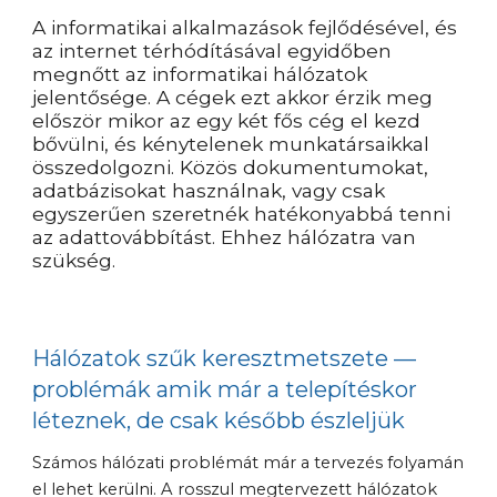
A informatikai alkalmazások fejlődésével, és 
az internet térhódításával egyidőben 
megnőtt az informatikai hálózatok 
jelentősége. A cégek ezt akkor érzik meg 
először mikor az egy két fős cég el kezd 
bővülni, és kénytelenek munkatársaikkal 
összedolgozni. Közös dokumentumokat, 
adatbázisokat használnak, vagy csak 
egyszerűen szeretnék hatékonyabbá tenni 
az adattovábbítást. Ehhez hálózatra van 
szükség.
Hálózatok szűk keresztmetszete — 
problémák amik már a telepítéskor 
léteznek, de csak később észleljük
Számos hálózati problémát már a tervezés folyamán 
el lehet kerülni. A rosszul megtervezett hálózatok 