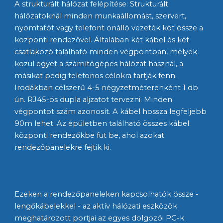
A strukturált hálózat felépítése: Strukturált 
hálózatoknál minden munkaállomást, szervert, 
nyomtatót vagy telefont önálló vezeték köt össze a 
központi rendezővel. Általában két kábel és két 
csatlakozó található minden végpontban, melyek 
közül egyet a számítógépes hálózat használ, a 
másikat pedig telefonos célokra tartják fenn. 
Irodákban célszerű 4-5 négyzetméterenként 1 db 
ún. RJ45-ös dupla aljzatot tervezni. Minden 
végpontot szám azonosít. A kábel hossza legfeljebb 
90m lehet. Az épületben található összes kábel 
központi rendezőkbe fut be, ahol azokat 
rendezőpanelekre fejtik ki.
Ezeken a rendezőpaneleken kapcsolhatók össze - 
lengőkábelekkel - az aktív hálózati eszközök 
meghatározott portjai az egyes dolgozói PC-k 